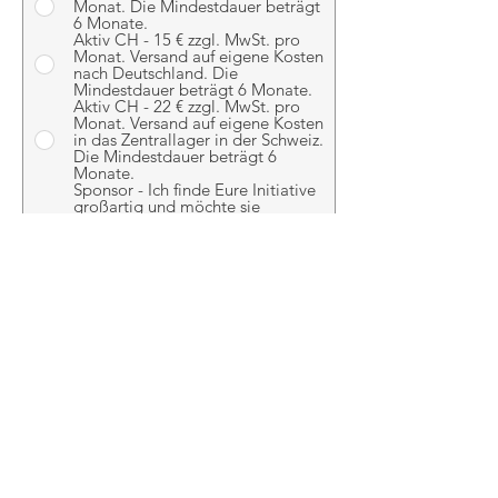
Monat. Die Mindestdauer beträgt
6 Monate.
Aktiv CH - 15 € zzgl. MwSt. pro
Monat. Versand auf eigene Kosten
nach Deutschland. Die
Mindestdauer beträgt 6 Monate.
Aktiv CH - 22 € zzgl. MwSt. pro
Monat. Versand auf eigene Kosten
in das Zentrallager in der Schweiz.
Die Mindestdauer beträgt 6
Monate.
Sponsor - Ich finde Eure Initiative
großartig und möchte sie
finanziell und/oder mit meinen
Möglichkeiten unterstützen.
Meldet Euch bitte bei mir.
Nie jestem robotem i naprawdę
chcę pomóc
Składać