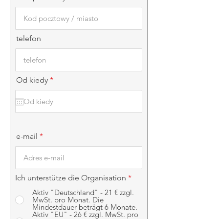
telefon
r
Od kiedy
*
e
q
u
i
r
e
d
e-mail
Ich unterstütze die Organisation
*
Aktiv "Deutschland" - 21 € zzgl.
MwSt. pro Monat. Die
Mindestdauer beträgt 6 Monate.
Aktiv "EU" - 26 € zzgl. MwSt. pro