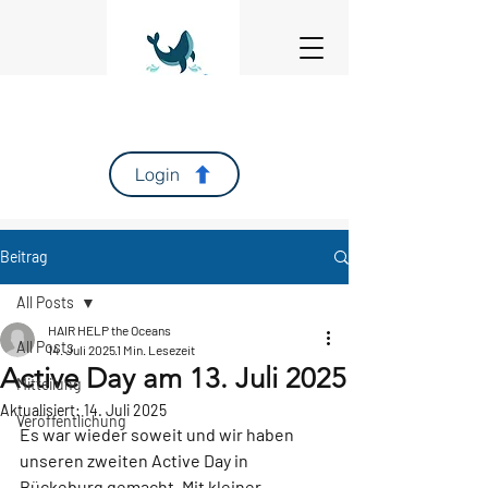
Login
Beitrag
All Posts
HAIR HELP the Oceans
All Posts
14. Juli 2025
1 Min. Lesezeit
Active Day am 13. Juli 2025
Mitteilung
Aktualisiert:
14. Juli 2025
Veröffentlichung
Es war wieder soweit und wir haben 
unseren zweiten Active Day in 
Bückeburg gemacht. Mit kleiner 