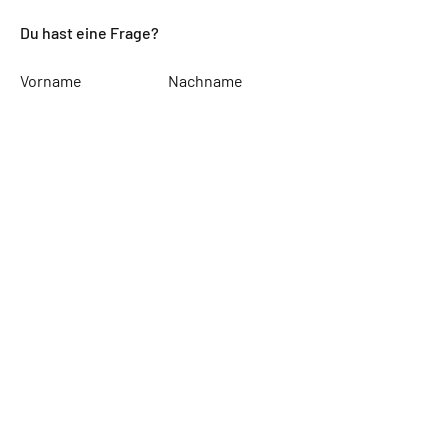
Du hast eine Frage?
Vorname
Nachname
Email
Betreff:
Deine Nachricht an uns
Absenden