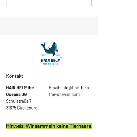
2025
Juni 2025
Kontakt
HAIR HELP the
Email:
info@hair-help-
Oceans
UG
the-oceans.com
Schulstraße 7
31675 Bückeburg
Hinweis: Wir sammeln keine Tierhaare.