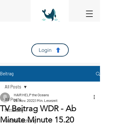
Login
Beitrag
All Posts
HAIR HELP the Oceans
All Posts
25. Nov. 2022
1 Min. Lesezeit
TV Beitrag WDR - Ab
Mitteilung
Minute Minute 15.20
Veröffentlichung