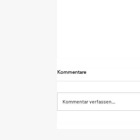
Kommentare
Kommentar verfassen...
Ein Moment voller Stolz: 3.
Platz für unser nachhaltiges
Projekt