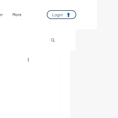
er
More
Login